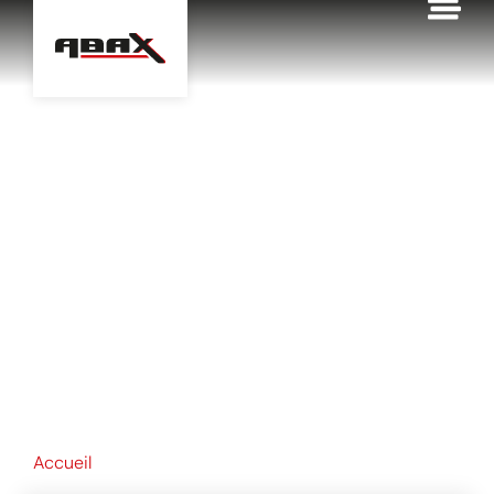
contenu
principal
SOLUTIONS
TECHNIQUES POUR
L’AGRICULTURE, LA
VITICULTURE ET LA
VINICULTURE
Accueil
Agriculture - Viticulture - Viniculture