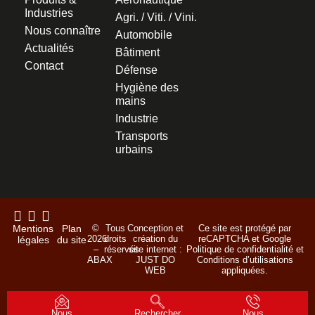
Industries
Agri. / Viti. / Vini.
Nous connaître
Automobile
Actualités
Bâtiment
Contact
Défense
Hygiène des
mains
Industrie
Transports
urbains
Mentions
Plan
©
Tous
Conception et
Ce site est protégé par
2026
droits
création du
reCAPTCHA et Google
légales
du site
–
réservés
site internet :
Politique de confidentialité
et
ABAX
JUST DO
Conditions d’utilisations
WEB
appliquées.
Nous
Rechercher
Nous