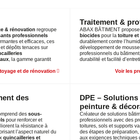
Traitement & pro
 & rénovation
regroupe
ABAX BÂTIMENT propose
sants professionnels
biocides
pour la
toiture e
rmantes et efficaces, ces
durablement contre l’humidité
s et dépôts tenaces sur
développement de mousses
cailleries
professionnels du bâtiment,
iaux
, la gamme garantit
durabilité et facilité d’entr
ttoyage et de rénovation
Voir les p
ment des
DPE – Solutions
peinture & décor
omprend des
sous-
Créateur de solutions bât
ls
pour renforcer et
professionnels avec des pr
iorent la résistance à
toitures, sols et supports
lorisant l’aspect naturel du
des étapes de préparation, 
ux
quincailleries et
aux exigences techniques d