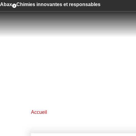
contenu
Abax
Chimies innovantes et responsables
principal
SOLUTIONS 
POUR LE BÂT
Accueil
Bâtiment