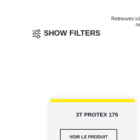
Retrouvez ic
ne
SHOW FILTERS
Par
Par
Par ty
secteur
solution
de
d'activité
produi
3T PROTEX 175
VOIR LE PRODUIT