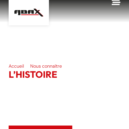
contenu
principal
Accueil
Nous connaître
Notre histoire
L’HISTOIRE
DU GROUPE ABAX
Depuis 1948, ABAX développe un savoir-
faire reconnu, bâti sur la performance, la
rigueur et une vision durable des
industries.