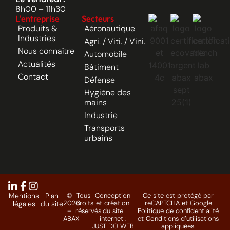
8h00 – 11h30
L'entreprise
Secteurs
Produits &
Aéronautique
Industries
Agri. / Viti. / Vini.
Nous connaître
Automobile
Actualités
Bâtiment
Contact
Défense
Hygiène des
mains
Industrie
Transports
urbains
Mentions
Plan
©
Tous
Conception
Ce site est protégé par
2026
droits
et création
reCAPTCHA et Google
légales
du site
–
réservés
du site
Politique de confidentialité
ABAX
internet :
et
Conditions d’utilisations
JUST DO WEB
appliquées.