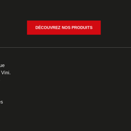
DÉCOUVREZ NOS PRODUITS
ue
/ Vini.
e
es