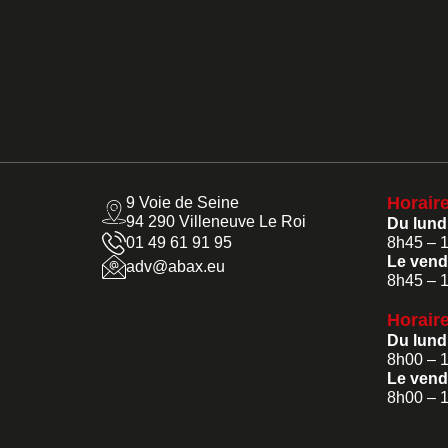
Horair
9 Voie de Seine
94 290 Villeneuve Le Roi
Du lundi
8h45 – 
01 49 61 91 95
Le vendr
adv@abax.eu
8h45 – 
Horaire
Du lundi
8h00 – 
Le vendr
8h00 – 