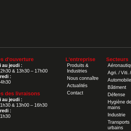
es d'ouverture
L'entreprise
Secteurs
 au jeudi :
Produits &
Aéronautiq
12h30 & 13h30 – 17h00
Industries
Agri. / Viti. 
edi :
Nous connaître
Automobil
14h30
Actualités
Bâtiment
Contact
s des livraisons
Défense
 au jeudi :
Hygiène d
11h30 & 13h00 – 16h30
mains
edi :
Industrie
11h30
Transports
urbains