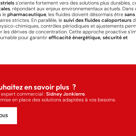
striels
s’oriente fortement vers des solutions plus durables,
tales
, répondant aux enjeux environnementaux actuels. Dans 
 le
pharmaceutique
, les fluides doivent désormais être
sans
res strictes. En parallèle, le
suivi des fluides caloporteurs
d
physico-chimiques, contrôles périodiques et ajustements per
iter les dérives de concentration. Cette approche proactive s’
urnable pour garantir
efficacité énergétique, sécurité et
haitez en savoir plus ?
 expert commercial :
Sidney Jonkierre
.
mise en place des solutions adaptées à vos besoins.
OUS