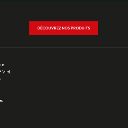
DÉCOUVREZ NOS PRODUITS
que
/ Vini.
e
es