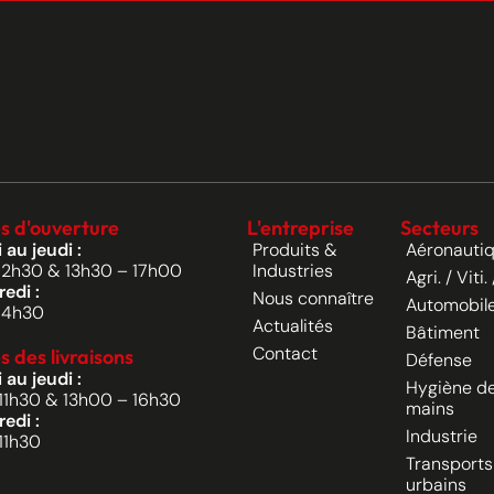
s d'ouverture
L'entreprise
Secteurs
 au jeudi :
Produits &
Aéronauti
12h30 & 13h30 – 17h00
Industries
Agri. / Viti. 
edi :
Nous connaître
Automobil
14h30
Actualités
Bâtiment
Contact
s des livraisons
Défense
 au jeudi :
Hygiène d
11h30 & 13h00 – 16h30
mains
edi :
Industrie
11h30
Transports
urbains