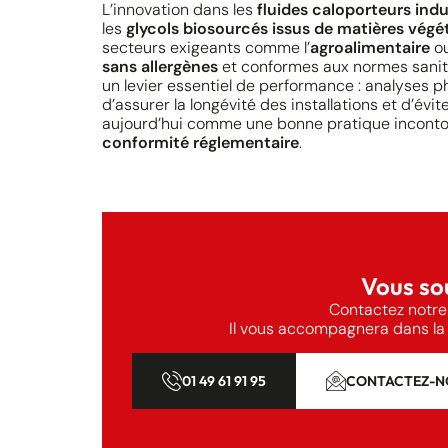
L’innovation dans les
fluides caloporteurs indu
les
glycols biosourcés issus de matières végé
secteurs exigeants comme l’
agroalimentaire
ou
sans allergènes
et conformes aux normes sanitai
un levier essentiel de performance : analyses 
d’assurer la longévité des installations et d’év
aujourd’hui comme une bonne pratique inconto
conformité réglementaire
.
Vous sou
Contactez notre
Il vous accompagnera dans la 
01 49 61 91 95
CONTACTEZ-N