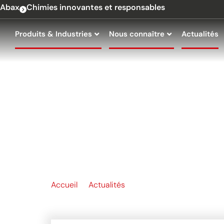
contenu
Abax
Chimies innovantes et responsables
principal
Produits & Industries
Nous connaître
Actualités
FLUIDE CALOP
L’EMPLOI… QU
Accueil
Actualités
Fluide caloporteur : sur