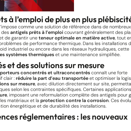
s à l’emploi de plus en plus plébiscit
’impose comme une solution de référence dans de nombreux
nt des
antigels prêts à l’emploi
couvrant généralement des pla
et de garantir une
teneur optimale en matière active
, tout e
es problèmes de performance thermique. Dans les installations 
froid industriel ou encore dans les réseaux hydrauliques, cette
 des systèmes thermiques
et une maintenance simplifiée.
és et des solutions sur mesure
oporteurs concentrés et ultraconcentrés
connaît une forte
 clair :
réduire la part d’eau transportée
et optimiser la logis
ions sur mesure
, avec dilution directement sur site, permett
ues selon les contraintes spécifiques. Certaines application
ure
, imposant une reformulation complète des antigels pour g
 les matériaux et la
protection contre la corrosion
. Ces évol
tion énergétique et de durabilité des installations.
ences réglementaires : les nouveaux