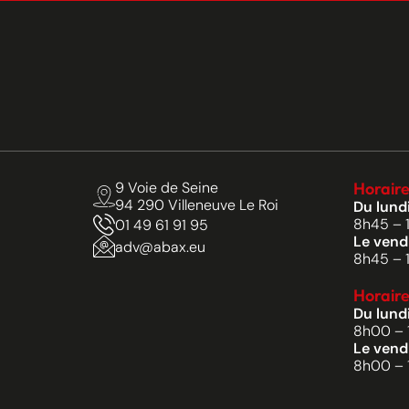
9 Voie de Seine
Horaire
94 290 Villeneuve Le Roi
Du lundi
8h45 – 
01 49 61 91 95
Le vendr
adv@abax.eu
8h45 – 
Horaire
Du lundi
8h00 – 
Le vendr
8h00 – 