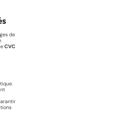
és
ges de
n
de
CVC
tique.
ant
s
arantir
utions