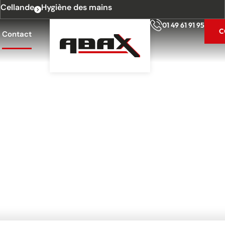
Cellande
Hygiène des mains
01 49 61 91 95
C
Contact
ORTEUR : SUR MES
ELLES ÉVOLUTIONS
 mesure, prêt à l’emploi… quelles évolutions en 2026 ?