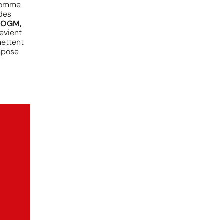
 comme
des
 OGM,
evient
mettent
impose