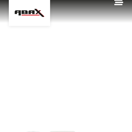
contenu
principal
Accueil
Nos produits
DAL PROTEX
DAL
PROTEX
Hydrofuge – oléofuge en
phase aqueuse