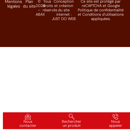
Mentions
Plan
©
Tous
Conception
Ce site est protégé par
2026
droits
et création
reCAPTCHA et Google
légales
du site
–
réservés
du site
Politique de confidentialité
ABAX
internet :
et
Conditions d’utilisations
JUST DO WEB
appliquées.
Nous
Rechercher
Nous
contacter
un produit
appeler