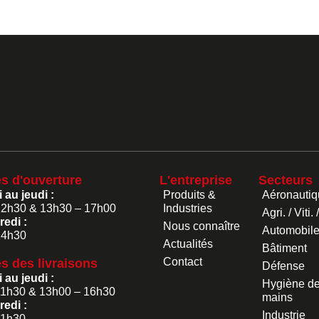
es d'ouverture
L'entreprise
Secteurs
 au jeudi :
Produits &
Aéronautiq
12h30 & 13h30 – 17h00
Industries
Agri. / Viti. 
edi :
Nous connaître
Automobil
14h30
Actualités
Bâtiment
Contact
s des livraisons
Défense
 au jeudi :
Hygiène d
11h30 & 13h00 – 16h30
mains
edi :
Industrie
11h30