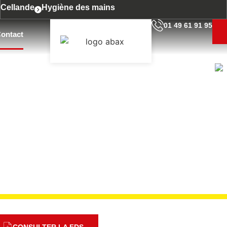
Cellande
Hygiène des mains
01 49 61 91 95
ontact
N
rfaces
CONSULTER LA FDS