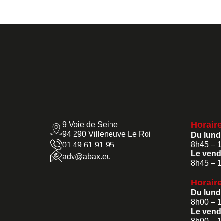
Horair
9 Voie de Seine
94 290 Villeneuve Le Roi
Du lundi
8h45 – 
01 49 61 91 95
Le vendr
adv@abax.eu
8h45 – 
Horaire
Du lundi
8h00 – 
Le vendr
8h00 – 