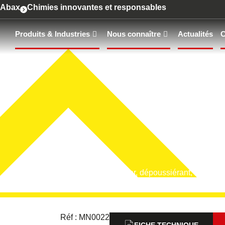
contenu
Abax
Chimies innovantes et responsables
principal
Produits & Industries
Nous connaître
Actualités
C
Accueil
Nos produits
NET FINITION
NET FINITIO
Nettoyant de chantier, dépoussiérant, multi-su
Réf : MN0022
FICHE TECHNIQUE