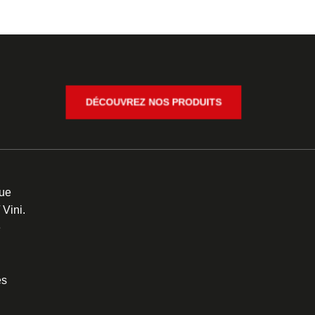
DÉCOUVREZ NOS PRODUITS
ue
/ Vini.
e
es