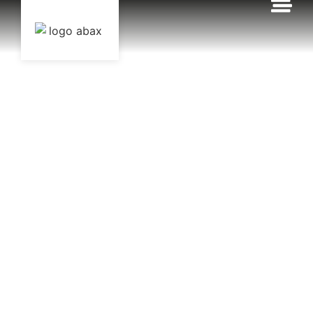
contenu
principal
Accueil
Nos produits
Bobine essuyage blanche
BOBINE
ESSUYAGE
BLANCHE
Papier d’essuyage
blanche