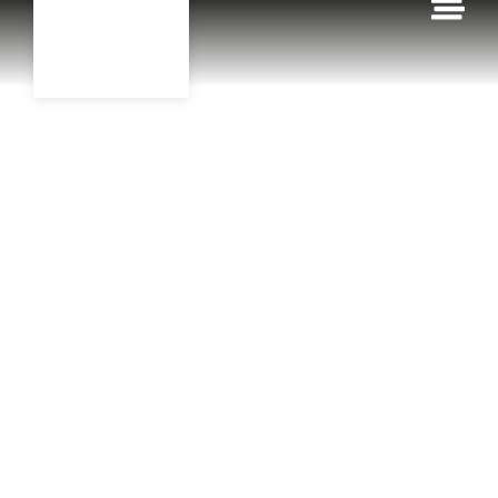
contenu
principal
Accueil
Nos produits
Housse de siège rouleau
500
HOUSSE DE
SIÈGE
ROULEAU
500