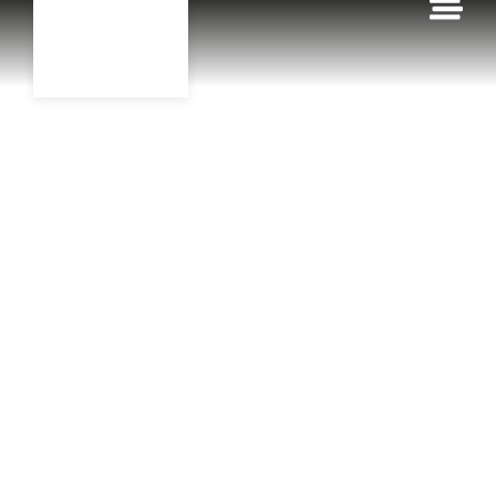
contenu
principal
Accueil
Nos produits
Coton polish
COTON
POLISH
Coton de Lustrage